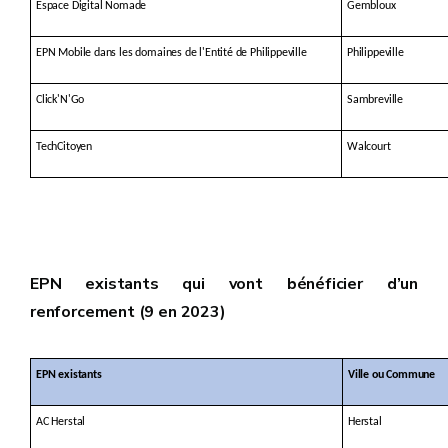
Espace Digital Nomade
Gembloux
EPN Mobile dans les domaines de l'Entité de Philippeville
Philippeville
Click'N'Go
Sambreville
TechCitoyen
Walcourt
EPN existants qui vont bénéficier d’un
renforcement (9 en 2023)
EPN existants
Ville ou Commune
AC Herstal
Herstal