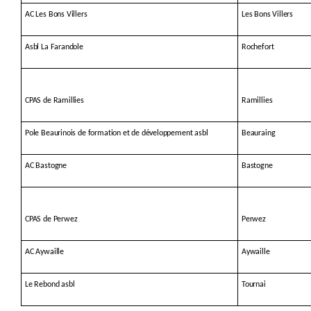
AC Les Bons Villers
Les Bons Villers
Asbl La Farandole
Rochefort
CPAS de Ramillies
Ramillies
Pole Beaurinois de formation et de développement asbl
Beauraing
AC Bastogne
Bastogne
CPAS de Perwez
Perwez
AC Aywaille
Aywaille
Le Rebond asbl
Tournai