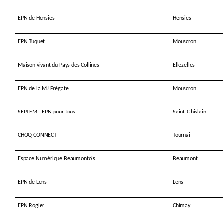
EPN de Hensies
Hensies
EPN Tuquet
Mouscron
Maison vivant du Pays des Collines
Ellezelles
EPN de la MJ Frégate
Mouscron
SEPTEM - EPN pour tous
Saint-Ghislain
CHOQ CONNECT
Tournai
Espace Numérique Beaumontois
Beaumont
EPN de Lens
Lens
EPN Rogier
Chimay