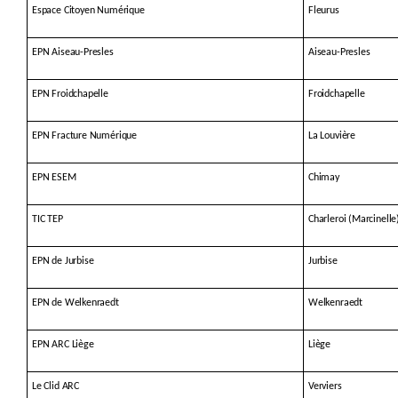
Espace Citoyen Numérique
Fleurus
EPN Aiseau-Presles
Aiseau-Presles
EPN Froidchapelle
Froidchapelle
EPN Fracture Numérique
La Louvière
EPN ESEM
Chimay
TIC TEP
Charleroi (Marcinelle
EPN de Jurbise
Jurbise
EPN de Welkenraedt
Welkenraedt
EPN ARC Liège
Liège
Le Clid ARC
Verviers