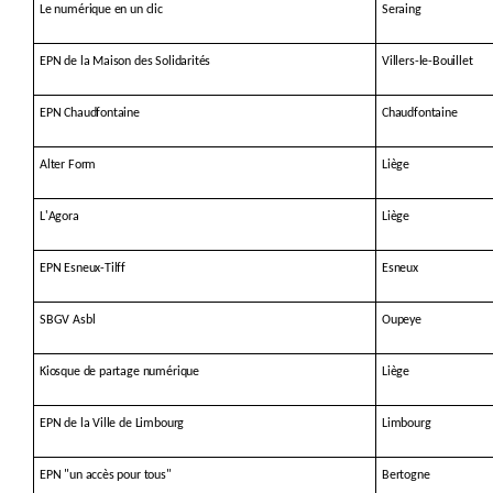
Le numérique en un clic
Seraing
EPN de la Maison des Solidarités
Villers-le-Bouillet
EPN Chaudfontaine
Chaudfontaine
Alter Form
Liège
L'Agora
Liège
EPN Esneux-Tilff
Esneux
SBGV Asbl
Oupeye
Kiosque de partage numérique
Liège
EPN de la Ville de Limbourg
Limbourg
EPN "un accès pour tous"
Bertogne