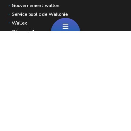
Gouvernement wallon
Service public de Wallonie
Wallex
Géoportail
Jobs
Nous contacter
E-mail
Signaler une irrégularité
Espaces Wallonie
Presse
Introduire une plainte au SPW
Signaler une irrégularité