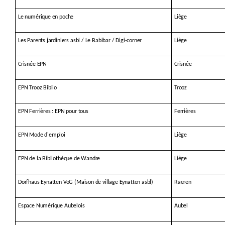
Le numérique en poche
Liège
Les Parents jardiniers asbl / Le Babibar / Digi-corner
Liège
Crisnée EPN
Crisnée
EPN Trooz Biblio
Trooz
EPN Ferrières : EPN pour tous
Ferrières
EPN Mode d'emploi
Liège
EPN de la Bibliothèque de Wandre
Liège
Dorfhaus Eynatten VoG (Maison de village Eynatten asbl)
Raeren
Espace Numérique Aubelois
Aubel