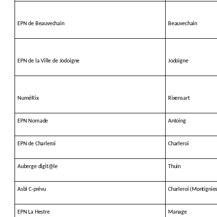
EPN de Beauvechain
Beauvechain
EPN de la Ville de Jodoigne
Jodoigne
NuméRix
Rixensart
EPN Nomade
Antoing
EPN de Charleroi
Charleroi
Auberge digit@le
Thuin
Asbl C-prévu
Charleroi (Montignie
EPN La Hestre
Manage